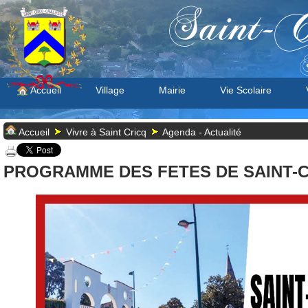
Saint-C
S
Accueil
Village
Mairie
Vie Scolaire
Accueil
Vivre à Saint Cricq
Agenda - Actualité
PROGRAMME DES FETES DE SAINT-