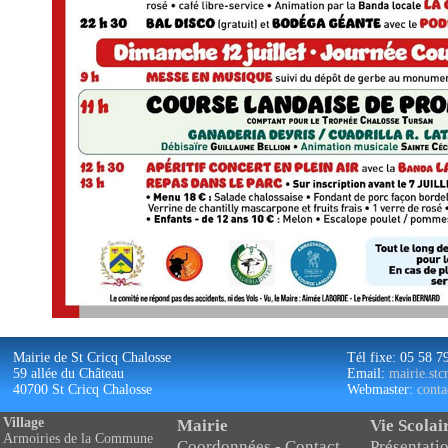
Mairie de St Cricq Chalosse
Tél fixe: 05 58 7
59 allée du Château
Email:
mairie.st
40700 St Cricq Chalosse
Webmaster:
conta
Village
Mairie
Vie Scolai
Armoiries de la Commune
Coordonnées - Contact
Présentatio