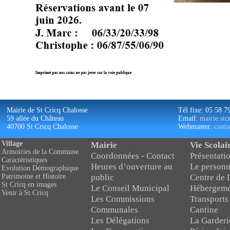
Mairie de St Cricq Chalosse
Tél fixe: 05 58 7
59 allée du Château
Email:
mairie.st
40700 St Cricq Chalosse
Webmaster:
conta
Village
Mairie
Vie Scolai
Armoiries de la Commune
Coordonnées - Contact
Présentatio
Caractéristiques
Heures d’ouverture au
Le personn
Evolution Démographique
public
Centre de 
Patrimoine et Histoire
St Cricq en images
Le Conseil Municipal
Hébergeme
Venir à St Cricq
Les Commissions
Transports
Communales
Cantine
Les Délégations
La Garderi